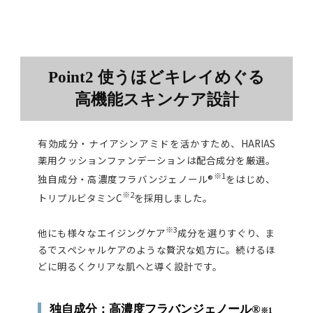
Point2 使うほどキレイめぐる
高機能スキンケア設計
有効成分・ナイアシンアミドを活かすため、HARIAS
薬用クッションファンデーションは配合成分を厳選。
※1
独自成分・高濃度フラバンジェノール®
をはじめ、
※2
トリプルビタミンC
を採用しました。
※3
他にも様々なエイジングケア
成分を選りすぐり、ま
るでスペシャルケアのような贅沢な処方に。続けるほ
どに明るくクリアな肌へと導く設計です。
独自成分：高濃度フラバンジェノール®
※1