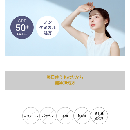
毎日使うものだから
無添加処方
紫外線
エタノール
パラベン
香料
鉱物油
吸収剤