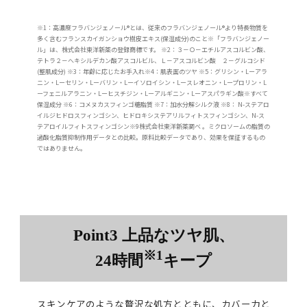
※1：高濃度フラバンジェノール®とは、従来のフラバンジェノール®より特長物質を
多く含むフランスカイガンショウ樹皮エキス(保湿成分)のこと※「フラバンジェノー
ル」は、株式会社東洋新薬の登録商標です。 ※2：３－Ｏ－エチルアスコルビン酸、
テトラ２－へキシルデカン酸アスコルビル、Ｌ－アスコルビン酸 ２－グルコシド
(整肌成分) ※3：年齢に応じたお手入れ※4：肌表面のツヤ ※5：グリシン・Lーアラ
ニン・Lーセリン・Lーバリン・Lーイソロイシン・Lースレオニン・Lープロリン・L
ーフェニルアラニン・Lーヒスチジン・Lーアルギニン・Lーアスパラギン酸※すべて
保湿成分 ※6：コメヌカスフィンゴ糖脂質 ※7：加水分解シルク液 ※8： N-ステアロ
イルジヒドロスフィンゴシン、ヒドロキシステアリルフィトスフィンゴシン、N-ス
テアロイルフィトスフィンゴシン※9株式会社東洋新薬調べ 。ミクロソームの脂質の
過酸化脂質抑制作用データとの比較。原料比較データであり、効果を保証するもの
ではありません。
Point3 上品なツヤ肌、
※1
24時間
キープ
スキンケアのような贅沢な処方とともに、カバー力と