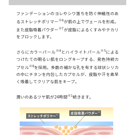
ファンデーションのヨレやシワ落ちを防ぐ伸縮性のあ
※6
るストレッチポリマー
が肌の上でヴェールを形成。
※7
また皮脂吸着パウダー
が皮脂によるくすみやテカリ
をブロックします。
※4
※5
さらにカラーパール
とハイライトパール
による
つけたての明るい肌をロングキープする、発色持続カ
※8
プセル
を採用。多数の細かな孔を有する球状シリカ
の中にチタンを内包したカプセルが、皮脂や汗を素早
く吸着してクリアな肌をキープ。
※1
潤いのあるツヤ肌が24時間
続きます。