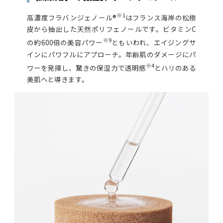
※1
高濃度フラバンジェノール®
はフランス海岸の松樹
皮から抽出した天然ポリフェノールです。ビタミンC
※9
の約600倍の美容パワー
ともいわれ、エイジングサ
インにパワフルにアプローチ。年齢肌のダメージにパ
※4
ワーを発揮し、驚きの保湿力で透明感
とハリのある
美肌へと導きます。