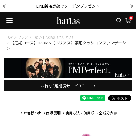
LINE新規登録でクーポンプレゼント
0
TOP
＞
ブランド一覧
＞
HARIAS（ハリアス）
【定期コース】HARIAS（ハリアス）薬用クッションファンデーショ
＞
ン
お得な“定期便サービス” →
→ お客様の声
→ 商品説明
→ 使用方法・使用順
→ 全成分表示