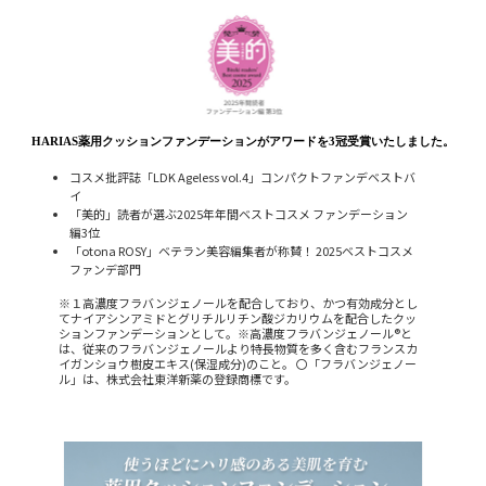
HARIAS薬用クッションファンデーションがアワードを3冠受賞いたしました。
コスメ批評誌「LDK Ageless vol.4」コンパクトファンデベストバ
イ
「美的」読者が選ぶ2025年年間ベストコスメ ファンデーション
編3位
「otona ROSY」ベテラン美容編集者が称賛！ 2025ベストコスメ
ファンデ部門
※１高濃度フラバンジェノールを配合しており、かつ有効成分とし
てナイアシンアミドとグリチルリチン酸ジカリウムを配合したクッ
ションファンデーションとして。※高濃度フラバンジェノール®と
は、従来のフラバンジェノールより特長物質を多く含むフランスカ
イガンショウ樹皮エキス(保湿成分)のこと。 〇「フラバンジェノー
ル」は、株式会社東洋新薬の登録商標です。