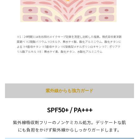
※1：24時間とは左右顔のメイクキープ効果を測定し比較した結果。株式会社東洋新
薬調べ ※2硫酸バリウム ※3タルク、無水ケイ酸、酸化アルミニウム、酸化チタンに
よる ※4雲母チタン ※5雲母チタン ※6架橋型メチルポリシロキサン ※7：ポリアク
リル酸アルキル ※8：無水ケイ素、酸化チタン、水酸化アルミニウム
紫外線からも強力ガード
SPF50+ / PA+++
紫外線吸収剤フリーのノンケミカル処方。デリケートな肌
にも負担をかけず紫外線からしっかりガードします。