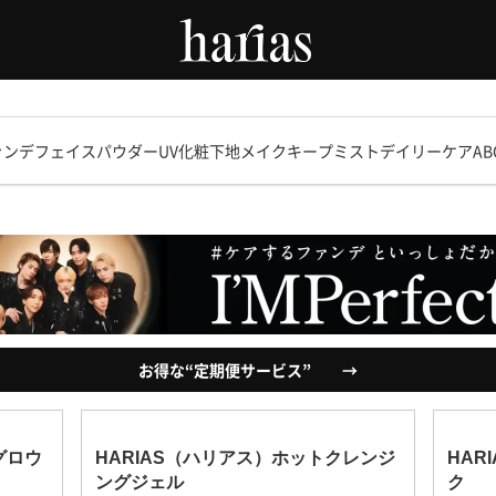
令和8年熊本地震の影響による配送遅延について
ァンデ
フェイスパウダー
UV化粧下地
メイクキープミスト
デイリーケア
AB
お得な“定期便サービス” →
グロウ
HARIAS（ハリアス）ホットクレンジ
HAR
ングジェル
ク